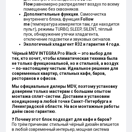
Flow
равномерно распределяет воздух по всему
помещению без сквозняков.
Дополнительные функции.
Самоочистка
внутреннего блока, функция
Follow
me
(температура измеряется там, где находится
пульт), режимы TURBO, SLEEP, SILENT, тёплый
пуск, обнаружение утечки хладагента,
отключение подсветки и звуковых сигналов.
Экологичный хладагент R32 и гарантия 4 года.
Чёрный MDV INTEGRA Pro Black — это выбор для
тех, кто хочет, чтобы климатическая техника была
не только функциональной, но и стильной, а воздух
— по-настоящему чистым. Идеальное решение для
современных квартир, стильных кафе, баров,
ресторанов и офисов.
Мы официальные дилеры MDV, поэтому установку
доверяем только мастерам с большим опытом
монтажа сплит-систем. Доставим и установим
кондиционер в любой точке Санкт-Петербурга и
Ленинградской области. На все монтажные работы
даём свою гарантию.
❓
Почему этот блок подходит для кафе и баров?
По трём причинам: стильный чёрный дизайн впишется
в любой современный интерьер; мощная система