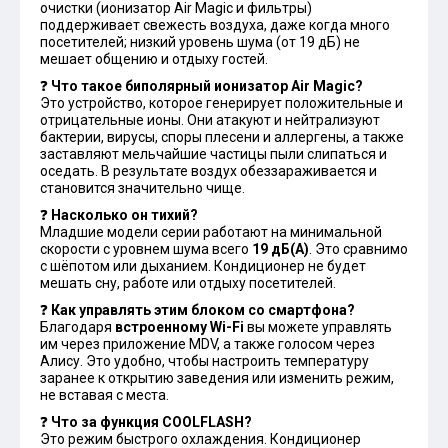
очистки (ионизатор Air Magic и фильтры)
поддерживает свежесть воздуха, даже когда много
посетителей; низкий уровень шума (от 19 дБ) не
мешает общению и отдыху гостей.
❓
Что такое биполярный ионизатор Air Magic?
Это устройство, которое генерирует положительные и
отрицательные ионы. Они атакуют и нейтрализуют
бактерии, вирусы, споры плесени и аллергены, а также
заставляют мельчайшие частицы пыли слипаться и
оседать. В результате воздух обеззараживается и
становится значительно чище.
❓
Насколько он тихий?
Младшие модели серии работают на минимальной
скорости с уровнем шума всего
19 дБ(А)
. Это сравнимо
с шёпотом или дыханием. Кондиционер не будет
мешать сну, работе или отдыху посетителей.
❓
Как управлять этим блоком со смартфона?
Благодаря
встроенному Wi-Fi
вы можете управлять
им через приложение MDV, а также голосом через
Алису. Это удобно, чтобы настроить температуру
заранее к открытию заведения или изменить режим,
не вставая с места.
❓
Что за функция COOLFLASH?
Это режим быстрого охлаждения. Кондиционер