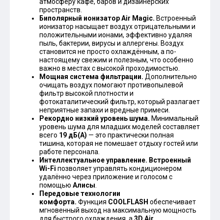
атмосферу кафе, баров и дизайнерских
пространств.
Биполярный ионизатор Air Magic.
Встроенный
ионизатор насыщает воздух отрицательными и
положительными ионами, эффективно удаляя
пыль, бактерии, вирусы и аллергены. Воздух
становится не просто охлаждённым, а по-
настоящему свежим и полезным, что особенно
важно в местах с высокой проходимостью.
Мощная система фильтрации.
Дополнительно
очищать воздух помогают противопылевой
фильтр высокой плотности и
фотокаталитический фильтр, который разлагает
неприятные запахи и вредные примеси.
Рекордно низкий уровень шума.
Минимальный
уровень шума для младших моделей составляет
всего
19 дБ(А)
— это практически полная
тишина, которая не помешает отдыху гостей или
работе персонала.
Интеллектуальное управление.
Встроенный
Wi-Fi
позволяет управлять кондиционером
удалённо через приложение и голосом с
помощью
Алисы
.
Передовые технологии
комфорта.
Функция
COOLFLASH
обеспечивает
мгновенный выход на максимальную мощность
для быстрого охлаждения, а
3D Air