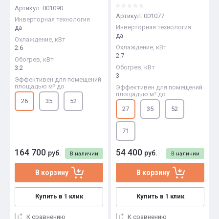
Артикул:
001090
Артикул:
001077
Инверторная технология
Инверторная технология
да
да
Охлаждение, кВт
Охлаждение, кВт
2.6
2.7
Обогрев, кВт
Обогрев, кВт
3.2
3
Эффективен для помещений
площадью м² до
Эффективен для помещений
площадью м² до
26
35
52
27
35
52
71
164 700
54 400
руб.
руб.
В наличии
В наличии
В корзину
В корзину
Купить в 1 клик
Купить в 1 клик
К сравнению
К сравнению