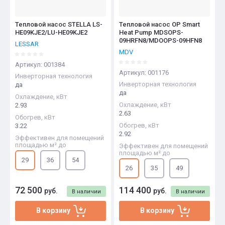
Тепловой насос STELLA LS-
Тепловой насос OP Smart
HE09KJE2/LU-HE09KJE2
Heat Pump MDSOPS-
09HRFN8/MDOOPS-09HFN8
LESSAR
MDV
Артикул:
001384
Артикул:
001176
Инверторная технология
Инверторная технология
да
да
Охлаждение, кВт
Охлаждение, кВт
2.93
2.63
Обогрев, кВт
Обогрев, кВт
3.22
2.92
Эффективен для помещений
площадью м² до
Эффективен для помещений
площадью м² до
29
36
54
26
35
49
72 500
114 400
руб.
руб.
В наличии
В наличии
В корзину
В корзину