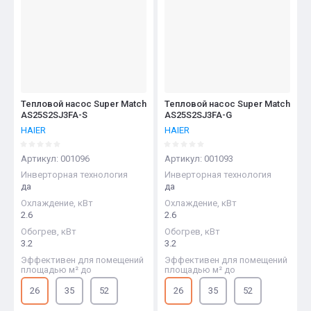
Тепловой насос Super Match
Тепловой насос Super Match
AS25S2SJ3FA-S
AS25S2SJ3FA-G
HAIER
HAIER
Артикул:
001096
Артикул:
001093
Инверторная технология
Инверторная технология
да
да
Охлаждение, кВт
Охлаждение, кВт
2.6
2.6
Обогрев, кВт
Обогрев, кВт
3.2
3.2
Эффективен для помещений
Эффективен для помещений
площадью м² до
площадью м² до
26
35
52
26
35
52