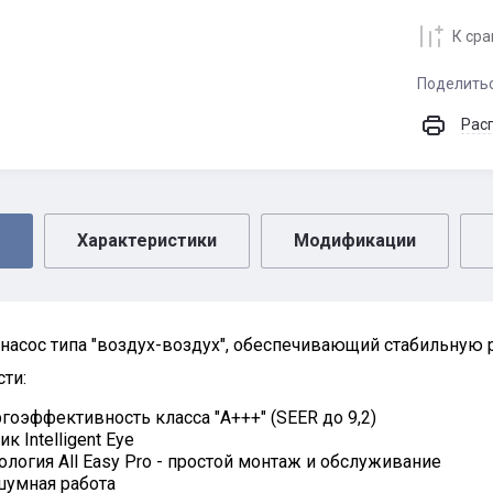
К ср
Поделить
Рас
Характеристики
Модификации
насос типа "воздух-воздух", обеспечивающий стабильную р
ти:
гоэффективность класса "А+++" (SEER до 9,2)
к Intelligent Eye
ология All Easy Pro - простой монтаж и обслуживание
умная работа