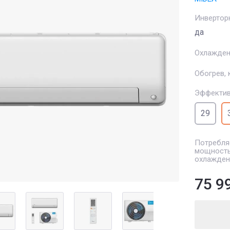
Инвертор
да
Охлажден
Обогрев, 
Эффектив
29
Потребля
мощность
охлажден
75 9