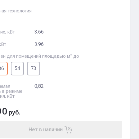
ная технология
3.66
ие, кВт
3.96
кВт
ен для помещений площадью м² до
36
54
73
0,82
емая
 в режиме
ия, кВт
90
руб.
Нет в наличии