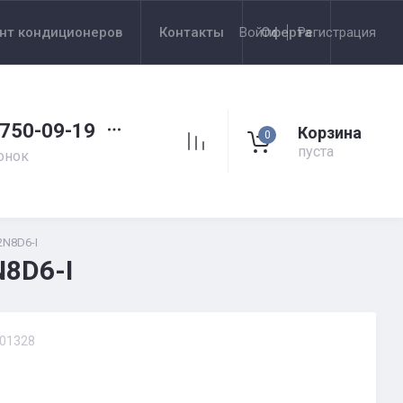
нт кондиционеров
Контакты
Войти
Оферта
Регистрация
 750-09-19
Корзина
0
пуста
онок
N8D6-I
8D6-I
01328