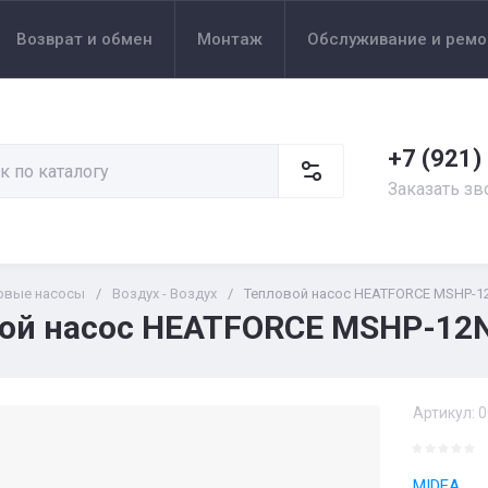
Возврат и обмен
Монтаж
Обслуживание и ремо
+7 (921)
Заказать зв
овые насосы
/
Воздух - Воздух
/
Тепловой насос HEATFORCE MSHP-12
ой насос HEATFORCE MSHP-12N
Артикул:
0
MIDEA