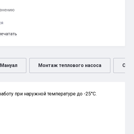
авнению
ся
печатать
Мануал
Монтаж теплового насоса
Отз
аботу при наружной температуре до -25°C.