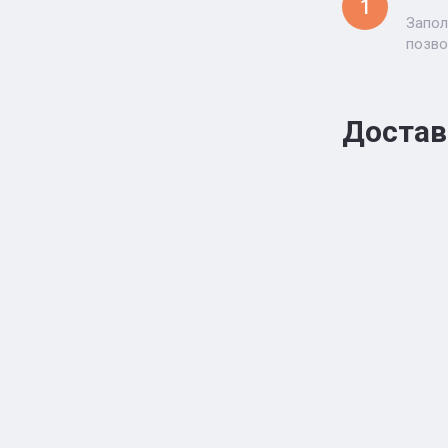
1
Запол
позво
Достав