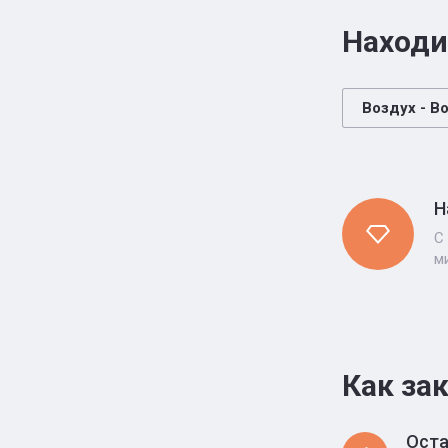
Находи
Воздух - В
Н
С
м
Как за
Оста