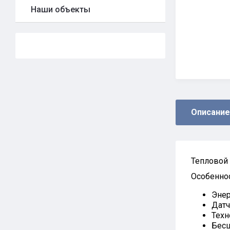
Наши объекты
Описание
Тепловой 
Особеннос
Энер
Датчи
Техн
Бесш