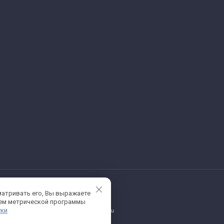
матривать его, Вы выражаете
ием метрической программы
уки