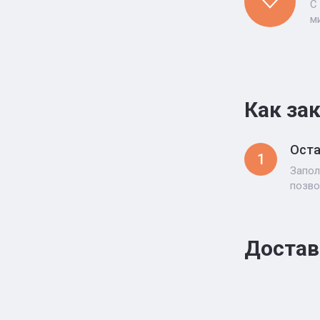
С
м
Как за
Оста
1
Запол
позво
Достав