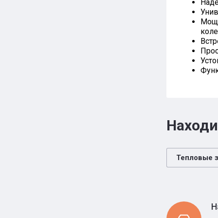
Наде
Унив
Мощн
коле
Встр
Прос
Усто
Функ
Находи
Тепловые 
Н