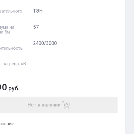
ТЭН
вательного
57
шума на
ии 5м
2400/3000
ительность,
 нагрева, кВт
90
руб.
Нет в наличии
авнению