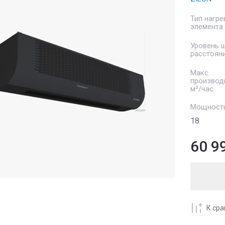
Тип нагре
элемента
Уровень 
расстоян
Макс.
производ
м³/час
Мощность
18
60 9
К ср