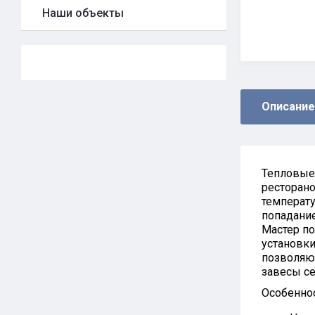
Наши объекты
Описание
Тепловые
ресторано
температу
попадание
Мастер по
установки
позволяю
завесы се
Особеннос