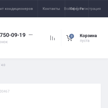
нт кондиционеров
Контакты
Войти
Оферта
Регистрация
 750-09-19
Корзина
0
пуста
онок
 4.0
00467