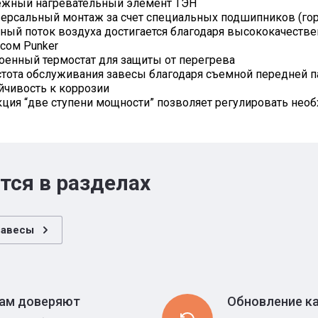
жный нагревательный элемент ТЭН
ерсальный монтаж за счет специальных подшипников (го
ый поток воздуха достигается благодаря высококачеств
сом Punker
оенный термостат для защиты от перегрева
тота обслуживания завесы благодаря съемной передней п
йчивость к коррозии
ция “две ступени мощности” позволяет регулировать не
тся в разделах
завесы
ам доверяют
Обновление к