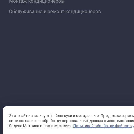
Монтаж кондиционеров
Обслуживание и ремонт кондиционеров
Этот сайт использует файлы куки и метаданные. Продолжая прос
© 2024 - 2026 ООО "БАЗИС" ИНН 7811634963
свое согласие на обработку персональных данных с использован
ОГРН 1177847012067
Яндекс.Метрика в соответствии с
Политикой обработки файлов к
Работаем по 44-фз и 223-фз. Санкт-Петербург