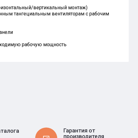
ризонтальный/вертикальный монтаж)
енным тангециальным вентиляторам с рабочим
анели
обходимую рабочую мощность
Гарантия от
аталога
производителя