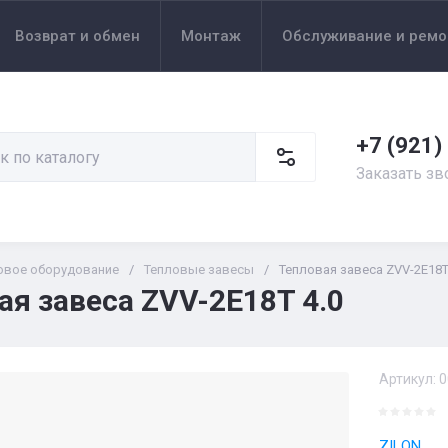
Возврат и обмен
Монтаж
Обслуживание и ремо
+7 (921)
Заказать зв
овое оборудование
/
Тепловые завесы
/
Тепловая завеса ZVV-2E18T
ая завеса ZVV-2E18T 4.0
Артикул:
0
ZILON