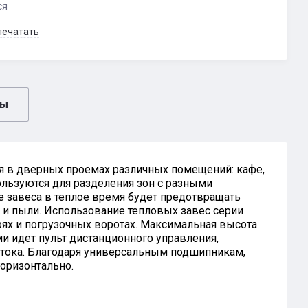
ся
печатать
вы
я в дверных проемах различных помещений: кафе,
ользуются для разделения зон с разными
е завеса в теплое время будет предотвращать
х и пыли. Использование тепловых завес серии
рях и погрузочных воротах. Максимальная высота
ми идет пульт дистанционного управления,
тока. Благодаря универсальным подшипникам,
горизонтально.