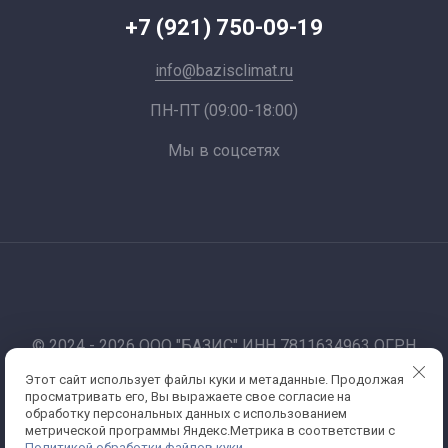
+7 (921) 750-09-19
info@bazisclimat.ru
ПН-ПТ (09:00-18:00)
Мы в соцсетях
© 2024 - 2026 ООО "БАЗИС" ИНН 7811634963 ОГРН
1177847012067
Этот сайт использует файлы куки и метаданные. Продолжая
Работаем по 44-фз и 223-фз. Санкт-Петербург
просматривать его, Вы выражаете свое согласие на
Политика конфиденциальности
обработку персональных данных с использованием
метрической программы Яндекс.Метрика в соответствии с
Политикой обработки файлов куки