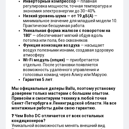
Инверторный компрессор
— плавная
регулировка мощности, точная температура и
экономия электроэнергии до 30–40%.
Низкий уровень шума — от 19 дБ(А)
—
минимальное значение для младшей модели 10.
Практически бесшумная работа.
Уникальная форма жалюзи с поворотом на
180°
— обеспечивает мягкий обдув вдоль
потолка или пола, без сквозняков.
Функция ионизации воздуха
— насыщает
воздух полезными ионами, создавая здоровую
атмосферу.
Wi-Fi модуль (опция)
— приобретается
отдельно. После установки появляется
возможность удалённого управления и
голосовых команд через Алису или Марусю.
Гарантия 5 лет
.
Мы официальные дилеры Ballu, поэтому установку
доверяем только мастерам с большим опытом.
Привезём и смонтируем технику в любой точке
Санкт-Петербурга и Ленинградской области. На все
монтажные работы даём свою гарантию.
❓ Чем Boho DC отличается от всех остальных
кондиционеров?
Уникальной возможностью менять внешний вид.