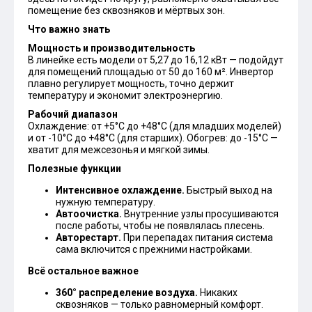
помещение без сквозняков и мёртвых зон.
Что важно знать
Мощность и производительность
В линейке есть модели от 5,27 до 16,12 кВт — подойдут
для помещений площадью от 50 до 160 м². Инвертор
плавно регулирует мощность, точно держит
температуру и экономит электроэнергию.
Рабочий диапазон
Охлаждение: от +5°С до +48°С (для младших моделей)
и от -10°С до +48°С (для старших). Обогрев: до -15°С —
хватит для межсезонья и мягкой зимы.
Полезные функции
Интенсивное охлаждение.
Быстрый выход на
нужную температуру.
Автоочистка.
Внутренние узлы просушиваются
после работы, чтобы не появлялась плесень.
Авторестарт.
При перепадах питания система
сама включится с прежними настройками.
Всё остальное важное
360° распределение воздуха.
Никаких
сквозняков — только равномерный комфорт.