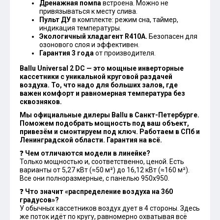
Дренажная помпа
встроена. Можно не
привязываться к месту слива.
Пульт ДУ
в комплекте: режим сна, таймер,
индикация температуры.
Экологичный хладагент R410A.
Безопасен для
озонового слоя и эффективен.
Гарантия 3 года
от производителя.
Ballu Universal 2 DC — это мощные инверторные
кассетники с уникальной круговой раздачей
воздуха. То, что надо для больших залов, где
важен комфорт и равномерная температура без
сквозняков.
Мы официальные дилеры Ballu в Санкт-Петербурге.
Поможем подобрать мощность под ваш объект,
привезём и смонтируем под ключ. Работаем в СПб и
Ленинградской области. Гарантия на всё.
❓
Чем отличаются модели в линейке?
Только мощностью и, соответственно, ценой. Есть
варианты от 5,27 кВт (≈50 м²) до 16,12 кВт (≈160 м²).
Все они полноразмерные, с панелью 950х950.
❓
Что значит «распределение воздуха на 360
градусов»?
У обычных кассетников воздух дует в 4 стороны. Здесь
же поток идёт по кругу, равномерно охватывая всё