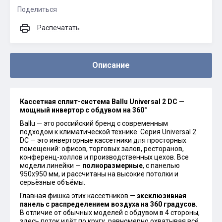
Поделиться
Распечатать
Описание
Кассетная сплит-система Ballu Universal 2 DC —
мощный инвертор с обдувом на 360°
Ballu — это российский бренд с современным
подходом к климатической технике. Серия Universal 2
DC — это инверторные кассетники для просторных
помещений: офисов, торговых залов, ресторанов,
конференц-холлов и производственных цехов. Все
модели линейки —
полноразмерные
, с панелью
950х950 мм, и рассчитаны на высокие потолки и
серьёзные объёмы.
Главная фишка этих кассетников —
эксклюзивная
панель с распределением воздуха на 360 градусов
.
В отличие от обычных моделей с обдувом в 4 стороны,
здесь поток идёт по кругу, равномерно охватывая всё