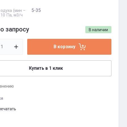
5-35
здуха (мин –
 10 Па, м3/ч
о запросу
В наличии
В корзину
Купить в 1 клик
авнению
ся
печатать