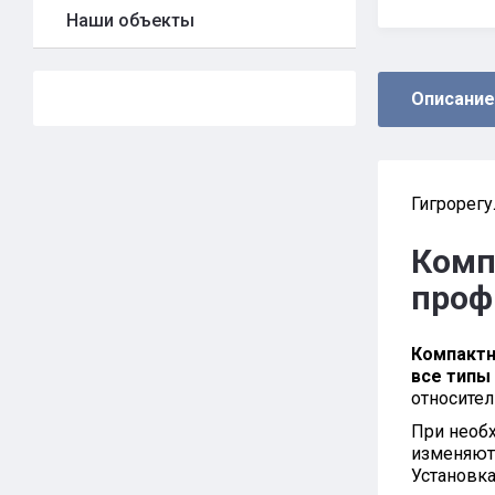
Наши объекты
Описание
Гигрорег
Комп
проф
Компактн
все типы
относите
При необ
изменяют 
Установк