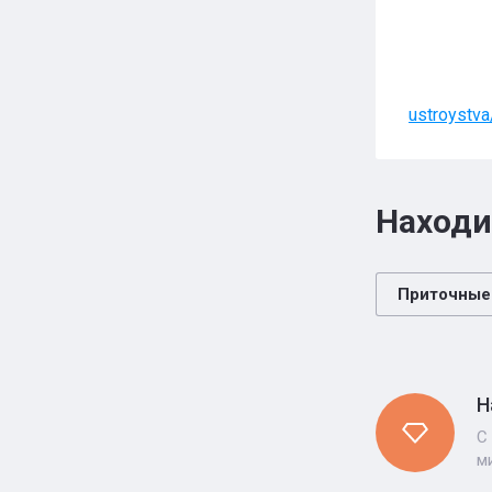
Инфор
ustroystv
Находи
Приточные
Н
С
м