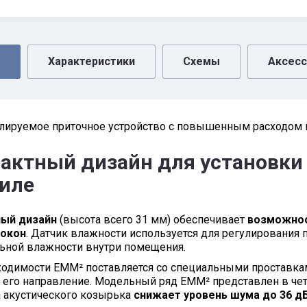
Характеристики
Схемы
Аксес
улируемое приточное устройство с повышенным расходом 
актный дизайн для установки
иле
ый дизайн
(высота всего 31 мм) обеспечивает
возможнос
 окон
. Датчик влажности используется для регулирования 
льной влажности внутри помещения.
ходимости ЕММ² поставляется со специальными проставкам
его направление. Модельный ряд ЕММ² представлен в четы
а акустического козырька
снижает уровень шума до 36 д