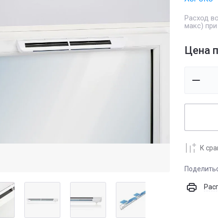
Расход во
макс) при
Цена п
К ср
Поделить
Рас