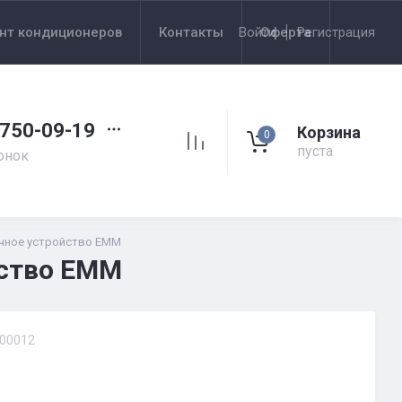
нт кондиционеров
Контакты
Войти
Оферта
Регистрация
 750-09-19
Корзина
0
пуста
онок
очное устройство EMM
йство EMM
00012