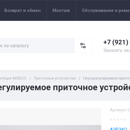
Возврат и обмен
Монтаж
Обслуживание и ремо
+7 (921)
Заказать зв
иляция AERECO
/
Приточные устройства
/
Гигрорегулируемое прит
егулируемое приточное устро
Артикул:
0
АЭРЭКО