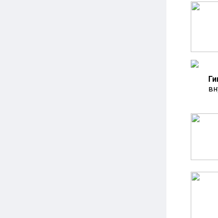
Ги
вн