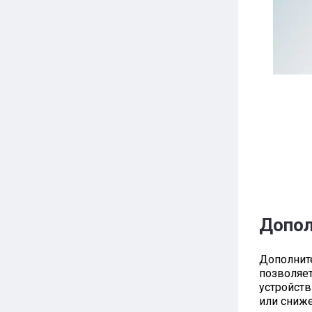
Допол
Дополните
позволяет
устройст
или сниже