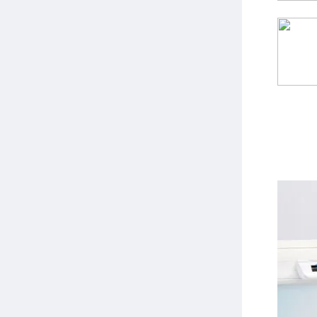
Допол
Напра