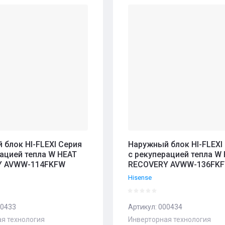
- возрастание
ние - Я-А
ние - А-Я
 блок HI-FLEXI Серия
Наружный блок HI-FLEXI
рацией тепла W HEAT
с рекуперацией тепла W
Y AVWW-114FKFW
RECOVERY AVWW-136FK
Hisense
0433
Артикул:
000434
я технология
Инверторная технология