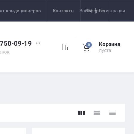
нт кондиционеров
Контакты
Войти
Оферта
Регистрация
 750-09-19
Корзина
0
пуста
онок