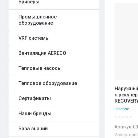
Бризеры
Цена 
Назва
Промышленное
оборудование
Назва
VRF системы
Вентиляция AERECO
Тепловые насосы
Тепловое оборудование
Наружный
с рекупе
Сертификаты
RECOVER
Hisense
Наши бренды
Артикул:
00
База знаний
Инверторна