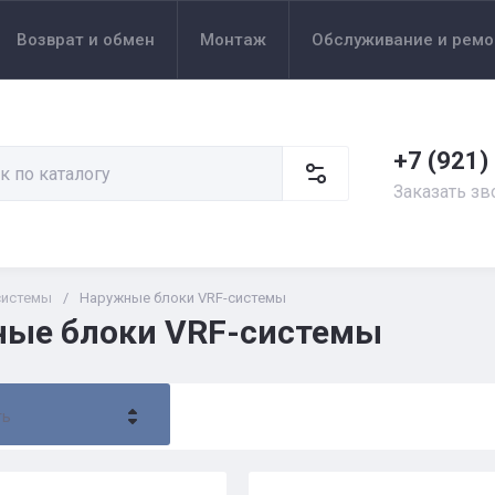
Возврат и обмен
Монтаж
Обслуживание и ремо
+7 (921)
Заказать зв
системы
/
Наружные блоки VRF-системы
ые блоки VRF-системы
ть
- убывание