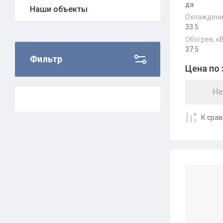
да
Наши объекты
Охлаждение
33.5
Обогрев, к
37.5
Фильтр
Цена по 
Не
К сра