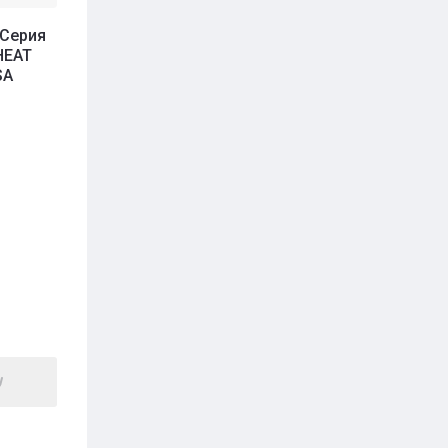
 Серия
HEAT
SA