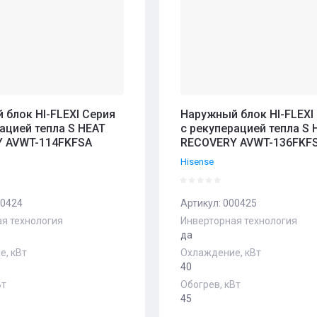
 блок HI-FLEXI Серия
Наружный блок HI-FLEXI
ацией тепла S HEAT
с рекуперацией тепла S 
 AVWT-114FKFSA
RECOVERY AVWT-136FKF
Hisense
0424
Артикул:
000425
я технология
Инверторная технология
да
, кВт
Охлаждение, кВт
40
Вт
Обогрев, кВт
45