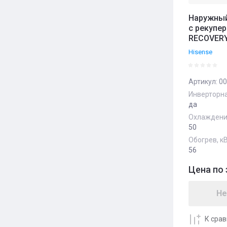
Наружный
с рекупер
RECOVERY
Hisense
Артикул:
00
Инверторна
да
Охлаждение
50
Обогрев, к
56
Цена по 
Не
К сра