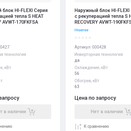
 блок HI-FLEXI Серия
Наружный блок HI-FLEXI
ацией тепла S HEAT
с рекуперацией тепла S 
 AVWT-170FKFSA
RECOVERY AVWT-190FKF
Hisense
0427
Артикул:
000428
я технология
Инверторная технология
да
, кВт
Охлаждение, кВт
56
Вт
Обогрев, кВт
63
запросу
Цена по запросу
т в наличии
Нет в наличии
внению
К сравнению