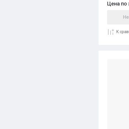
Цена по 
Не
К сра