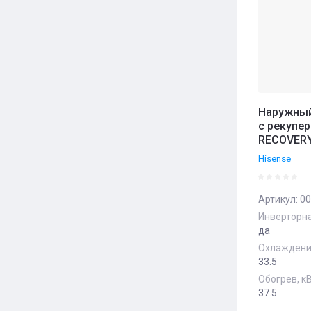
Наружный
с рекупер
RECOVERY
Hisense
Артикул:
00
Инверторна
да
Охлаждение
33.5
Обогрев, к
37.5