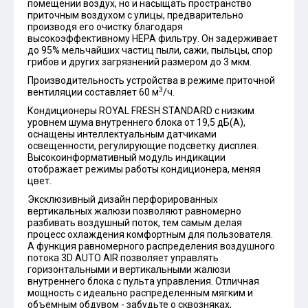
помещении воздух, но и насыщать пространство
приточным воздухом с улицы, предварительно
производя его очистку благодаря
высокоэффективному HEPA фильтру. Он задерживает
до 95% мельчайших частиц пыли, сажи, пыльцы, спор
грибов и других загрязнений размером до 3 мкм.
Производительность устройства в режиме приточной
3
вентиляции составляет 60 м
/ч.
Кондиционеры ROYAL FRESH STANDARD c низким
уровнем шума внутреннего блока от 19,5 дБ(А),
оснащены интеллектуальным датчиками
освещенности, регулирующие подсветку дисплея.
Высокоинформативный модуль индикации
отображает режимы работы кондиционера, меняя
цвет.
Эксклюзивный дизайн перфорированных
вертикальных жалюзи позволяют равномерно
разбивать воздушный поток, тем самым делая
процесс охлаждения комфортным для пользователя.
А функция равномерного распределения воздушного
потока 3D AUTO AIR позволяет управлять
горизонтальными и вертикальными жалюзи
внутреннего блока с пульта управления. Отличная
мощность с идеально распределенным мягким и
объемным обдувом - забудьте о сквозняках,