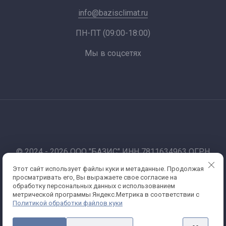
info@bazisclimat.ru
ПН-ПТ (09:00-18:00)
Мы в соцсетях
© 2024 - 2026 ООО "БАЗИС" ИНН 7811634963 ОГРН
1177847012067
Этот сайт использует файлы куки и метаданные. Продолжая
Работаем по 44-фз и 223-фз. Санкт-Петербург
просматривать его, Вы выражаете свое согласие на
Политика конфиденциальности
обработку персональных данных с использованием
метрической программы Яндекс.Метрика в соответствии с
Политикой обработки файлов куки