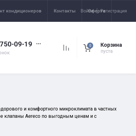
нт кондиционеров
Контакты
Войти
Оферта
Регистрация
 750-09-19
Корзина
0
пуста
онок
здорового и комфортного микроклимата в частных
ые клапаны Aereco по выгодным ценам и с