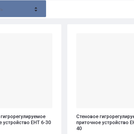
ть
- убывание
- возрастание
ние - Я-А
ние - А-Я
 гигрорегулируемое
Стеновое гигрорегулиру
е устройство EHT 6-30
приточное устройство E
40