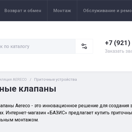
Возврат и обмен
Монтаж
Обслуживание и ремо
+7 (921)
Заказать зв
иляция AERECO
/
Приточные устройства
ные клапаны
апаны Aereco - это инновационное решение для создания 
ах. Интернет-магазин «БАЗИС» предлагает купить приточн
льным монтажом.