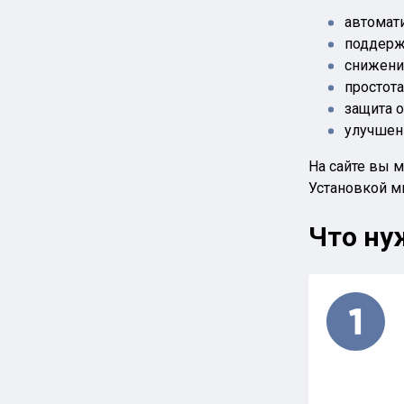
автомати
поддерж
снижени
простот
защита о
улучшени
На сайте вы 
Установкой м
Что ну