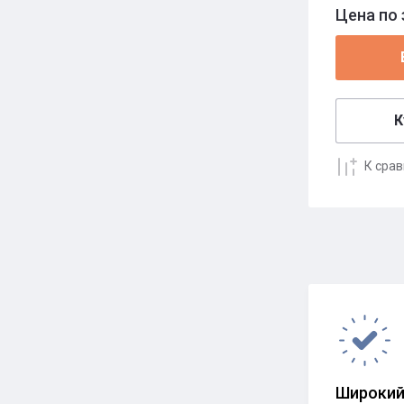
Цена по 
К
К сра
Широкий