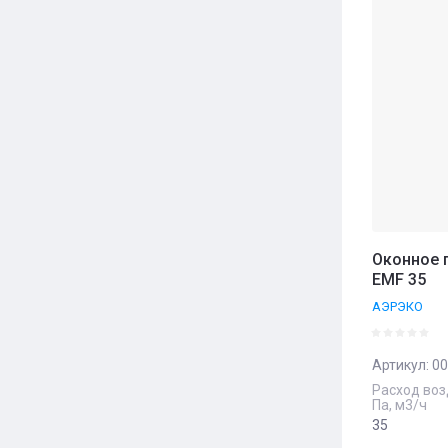
Оконное 
EMF 35
АЭРЭКО
Артикул:
00
Расход воз
Па, м3/ч
35