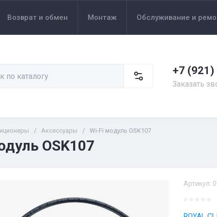
Возврат и обмен
Монтаж
Обслуживание и ремо
+7 (921)
Заказать зв
иционеры
/
Аксессуары
/
Wi-Fi модуль OSK107
модуль OSK107
Артикул:
0
ROYAL CL