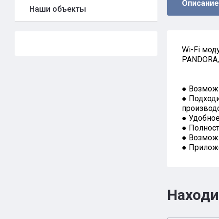
Описание
Наши объекты
Wi-Fi мод
PANDORA,
● Возмож
● Подходи
производс
● Удобное
● Полнос
● Возможн
● Приложе
Находи