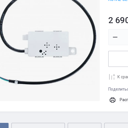
2 69
К ср
Поделить
Рас