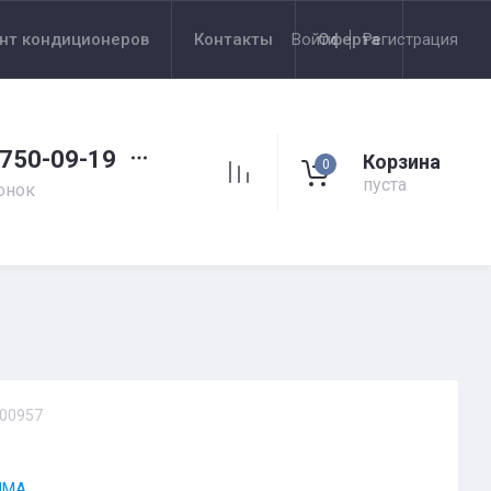
нт кондиционеров
Контакты
Войти
Оферта
Регистрация
 750-09-19
Корзина
0
пуста
онок
00957
IMA