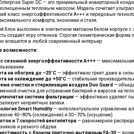
x Enterprise Super DC — это премиальный инверторный кон
 полноценным тепловым насосом. Модель сочетает ультра
й класс энергоэффективности А+++ и передовые технологи
аксимального комфорта, экономии и стиля.
й блок выполнен в элегантном матовом белом корпусе с 
ть создаёт игру оттенков. Строгая геометрическая форма
но впишется в любой современный интерьер.
е возможности:
сс сезонной энергоэффективности А+++
— максимальная
льзовании.
та на обогрев до –25°С
— эффективно греет даже в силь
та на охлаждение до +50°С
— стабильная производитель
ема очистки и стерилизации воздуха Duo Guard
— объеди
менной очистки для устранения бактерий и вирусов на те
упенчатая система фильтрации
— эффективно удаляет пыл
рализует неприятные запахи.
ология Smart Humidity
— интеллектуальное управление в
азоне 40–80% (охлаждение) и 30–70% (осушение).
оток и 7 скоростей вентилятора
— равномерное распреде
зняков и резкого обдува.
местимость с блоком приточно-вытяжным FA-30
— возмо