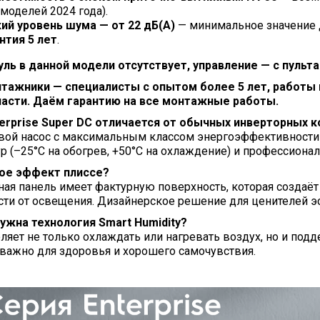
 моделей 2024 года).
ий уровень шума — от 22 дБ(А)
— минимальное значение 
нтия 5 лет
.
уль в данной модели отсутствует, управление — с пульта
тажники — специалисты с опытом более 5 лет, работы 
ласти. Даём гарантию на все монтажные работы.
terprise Super DC отличается от обычных инверторных 
овой насос с максимальным классом энергоэффективности
р (–25°С на обогрев, +50°С на охлаждение) и профессионал
кое эффект плиссе?
ая панель имеет фактурную поверхность, которая создаёт 
ти от освещения. Дизайнерское решение для ценителей эс
нужна технология Smart Humidity?
ляет не только охлаждать или нагревать воздух, но и по
важно для здоровья и хорошего самочувствия.