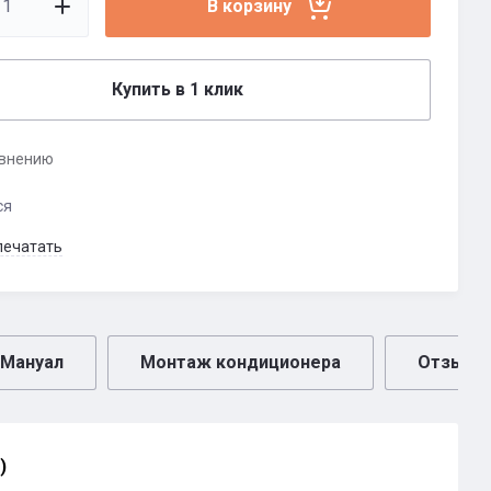
В корзину
Купить в 1 клик
авнению
ся
печатать
Мануал
Монтаж кондиционера
Отзывы
)