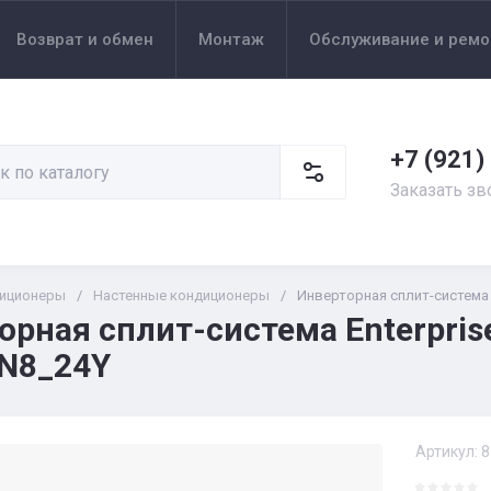
Возврат и обмен
Монтаж
Обслуживание и ремо
+7 (921)
Заказать зв
иционеры
/
Настенные кондиционеры
/
Инверторная сплит-система 
орная сплит-система Enterpris
N8_24Y
Артикул:
8