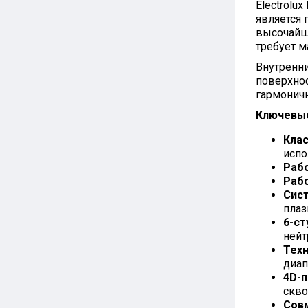
Electrolu
является
высочайши
требует м
Внутренни
поверхнос
гармонич
Ключевы
Кла
испо
Рабо
Рабо
Сист
плаз
6-ст
нейт
Техн
диап
4D-п
скво
Сов