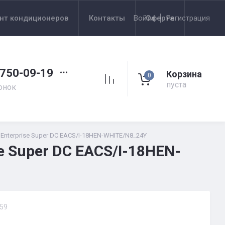
нт кондиционеров
Контакты
Войти
Оферта
Регистрация
 750-09-19
Корзина
0
пуста
онок
Enterprise Super DC EACS/I-18HEN-WHITE/N8_24Y
e Super DC EACS/I-18HEN-
59