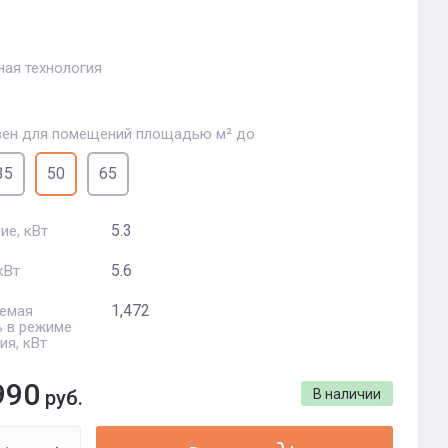
ная технология
ен для помещений площадью м² до
35
50
65
5.3
ие, кВт
5.6
кВт
1,472
емая
 в режиме
ия, кВт
990
руб.
В наличии