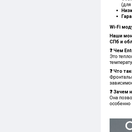
(для
Низк
Гара
Wi-Fi мод
Наши мон
СПб и об
❓ Чем En
Это тепл
температу
❓ Что та
Фронтальн
зависимос
❓ Зачем 
Она позво
особенно 