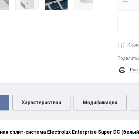
К ср
Поделить
Рас
Характеристики
Модификации
ая сплит-система Electrolux Enterprise Super DC (белый