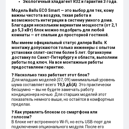
Экологичный хладагент R32 и гарантия 3 года.
Модель Ballu ECO Smart — это выбор для тех, кому
важны чистота воздуха, тихая работа и
возможность интеграции в систему умного дома.
Благодаря нескольким вариантам мощности (от 2,1
до 5,3 кВт) блок можно подобрать для любой
комнаты — от спальни до просторной гостиной.
Мы имеем официальный статус дилера Ballu. К
монтажу допускаются только инженеры с опытом
установки сплит-систем более 5 лет. Организуем
доставку по Санкт-Петербургу и области, выполним
работы под ключ. На все монтажные работы
предоставляем гарантию.
❓
Насколько тихо работает этот блок?
Для младших моделей (07, 09) минимальный уровень
шума составляет всего
19,5 дБ(А)
. Это практически
бесшумно — вы не будете замечать работу
кондиционера ночью. Для старших моделей этот
показатель немного выше, но остаётся в комфортных
пределах.
❓
Как управлять блоком со смартфона или
голосом?
В блоке нет встроенного Wi-Fi, но есть USB-порт для
подключения опционального модуля. После его