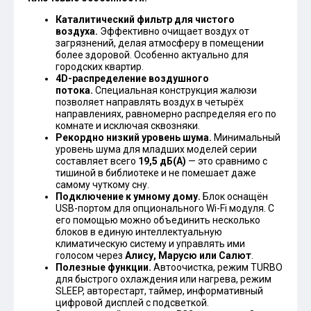
Каталитический фильтр для чистого
воздуха.
Эффективно очищает воздух от
загрязнений, делая атмосферу в помещении
более здоровой. Особенно актуально для
городских квартир.
4D-распределение воздушного
потока.
Специальная конструкция жалюзи
позволяет направлять воздух в четырёх
направлениях, равномерно распределяя его по
комнате и исключая сквозняки.
Рекордно низкий уровень шума.
Минимальный
уровень шума для младших моделей серии
составляет всего
19,5 дБ(А)
— это сравнимо с
тишиной в библиотеке и не помешает даже
самому чуткому сну.
Подключение к умному дому.
Блок оснащён
USB-портом для опционального Wi-Fi модуля. С
его помощью можно объединить несколько
блоков в единую интеллектуальную
климатическую систему и управлять ими
голосом через
Алису, Марусю или Салют
.
Полезные функции.
Автоочистка, режим TURBO
для быстрого охлаждения или нагрева, режим
SLEEP, авторестарт, таймер, информативный
цифровой дисплей с подсветкой.