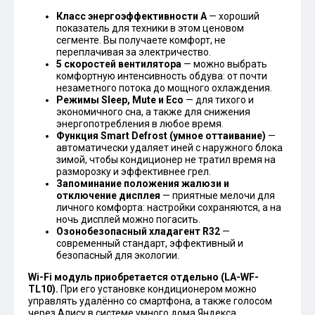
Класс энергоэффективности А
— хороший
показатель для техники в этом ценовом
сегменте. Вы получаете комфорт, не
переплачивая за электричество.
5 скоростей вентилятора
— можно выбрать
комфортную интенсивность обдува: от почти
незаметного потока до мощного охлаждения.
Режимы Sleep, Mute и Eco
— для тихого и
экономичного сна, а также для снижения
энергопотребления в любое время.
Функция Smart Defrost (умное оттаивание)
—
автоматически удаляет иней с наружного блока
зимой, чтобы кондиционер не тратил время на
разморозку и эффективнее грел.
Запоминание положения жалюзи и
отключение дисплея
— приятные мелочи для
личного комфорта: настройки сохраняются, а на
ночь дисплей можно погасить.
Озонобезопасный хладагент R32
—
современный стандарт, эффективный и
безопасный для экологии.
Wi-Fi модуль приобретается отдельно (LA-WF-
TL10).
При его установке кондиционером можно
управлять удалённо со смартфона, а также голосом
через Алису в системе умного дома Яндекса.