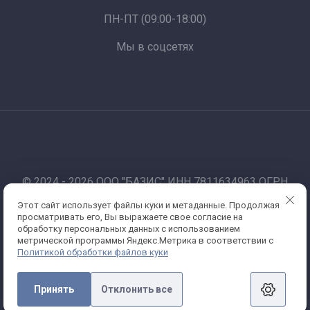
ПН-ПТ (09:00-18:00)
Мы в соцсетях
© 2024 - 2026 ООО "БАЗИС" ИНН 7811634963 ОГРН
1177847012067
Этот сайт использует файлы куки и метаданные. Продолжая
Работаем по 44-фз и 223-фз. Санкт-Петербург
просматривать его, Вы выражаете свое согласие на
Политика конфиденциальности
обработку персональных данных с использованием
метрической программы Яндекс.Метрика в соответствии с
Политикой обработки файлов куки
Принять
Отклонить все