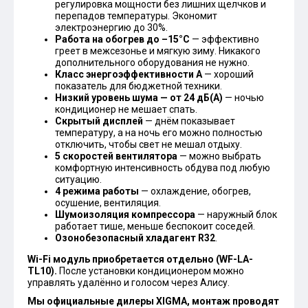
регулировка мощности без лишних щелчков и
перепадов температуры. Экономит
электроэнергию до 30%.
Работа на обогрев до –15°С
— эффективно
греет в межсезонье и мягкую зиму. Никакого
дополнительного оборудования не нужно.
Класс энергоэффективности А
— хороший
показатель для бюджетной техники.
Низкий уровень шума — от 24 дБ(А)
— ночью
кондиционер не мешает спать.
Скрытый дисплей
— днём показывает
температуру, а на ночь его можно полностью
отключить, чтобы свет не мешал отдыху.
5 скоростей вентилятора
— можно выбрать
комфортную интенсивность обдува под любую
ситуацию.
4 режима работы
— охлаждение, обогрев,
осушение, вентиляция.
Шумоизоляция компрессора
— наружный блок
работает тише, меньше беспокоит соседей.
Озонобезопасный хладагент R32
.
Wi-Fi модуль приобретается отдельно (WF-LA-
TL10).
После установки кондиционером можно
управлять удалённо и голосом через Алису.
Мы официальные дилеры XIGMA, монтаж проводят