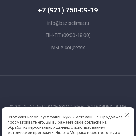
+7 (921) 750-09-19
info@bazisclimat.ru
ПН-ПТ (09:00-18:00)
Мы в соцсетях
© 2024 - 2026 ООО "БАЗИС" ИНН 7811634963 ОГРН
1177847012067
Этот сайт использует файлы куки и метаданные. Продолжая
Работаем по 44-фз и 223-фз. Санкт-Петербург
просматривать его, Вы выражаете свое согласие на
Политика конфиденциальности
обработку персональных данных с использованием
метрической программы Яндекс.Метрика в соответствии с