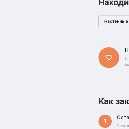
Находи
Настенные
Н
С
м
Как за
Оста
1
Запол