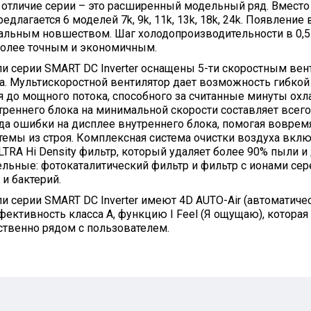
отличие серии – это расширенный модельный ряд. Вместо 
предлагается 6 моделей 7k, 9k, 11k, 13k, 18k, 24k. Появлени
альным новшеством. Шаг холодопроизводительности в 0,5
более точным и экономичным.
и серии SMART DC Inverter оснащены 5-ти скоростным вен
а. Мультискоростной вентилятор дает возможность гибкой 
 до мощного потока, способного за считанные минуты охл
реннего блока на минимальной скорости составляет всего 
да ошибки на дисплее внутреннего блока, помогая вовре
темы из строя. Комплексная система очистки воздуха вкл
LTRA Hi Density фильтр, который удаляет более 90% пыли и
льные: фотокаталитический фильтр и фильтр с ионами сер
и бактерий.
и серии SMART DC Inverter имеют 4D AUTO-Air (автоматич
ективность класса А, функцию I Feel (Я ощущаю), которая
твенно рядом с пользователем.