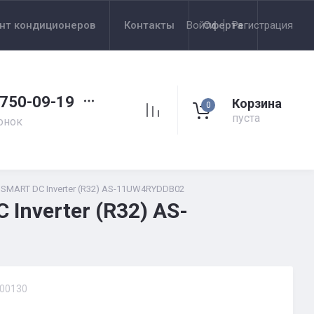
нт кондиционеров
Контакты
Войти
Оферта
Регистрация
 750-09-19
Корзина
0
пуста
онок
SMART DC Inverter (R32) AS-11UW4RYDDB02
Inverter (R32) AS-
00130