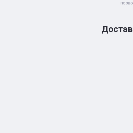
позво
Достав