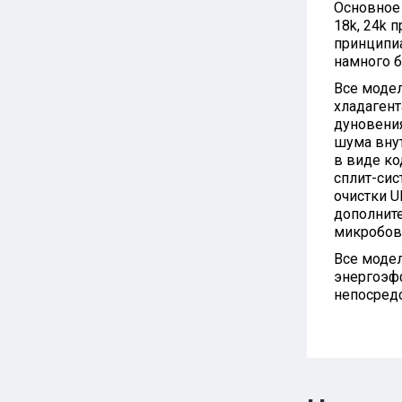
Основное 
18k, 24k 
принципи
намного 
Все модел
хладагент
дуновения
шума внут
в виде ко
сплит-сис
очистки U
дополните
микробов 
Все модел
энергоэфф
непосредс