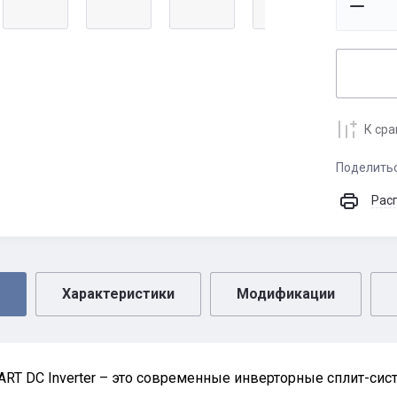
К ср
Поделить
Рас
Характеристики
Модификации
RT DC Inverter – это современные инверторные сплит-сис