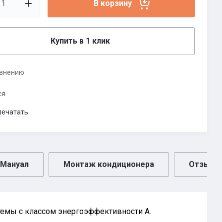
В корзину
Купить в 1 клик
авнению
ся
печатать
Мануал
Монтаж кондиционера
Отзывы
темы с классом энергоэффективности А.