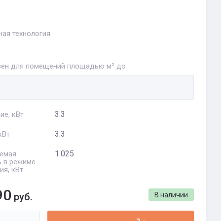
ная технология
ен для помещений площадью м² до
3.3
ие, кВт
3.3
кВт
1.025
емая
 в режиме
ия, кВт
90
руб.
В наличии