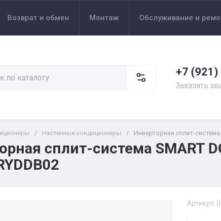
Возврат и обмен
Монтаж
Обслуживание и ремо
+7 (921)
Заказать зв
иционеры
/
Настенные кондиционеры
/
Инверторная сплит-система 
орная сплит-система SMART DC 
RYDDB02
Артикул:
0