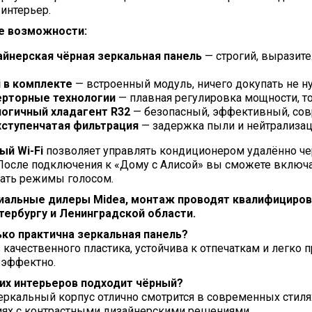
интерьер.
е возможности:
йнерская чёрная зеркальная панель
— строгий, выразите
i в комплекте
— встроенный модуль, ничего докупать не н
ерторные технологии
— плавная регулировка мощности, то
огичный хладагент R32
— безопасный, эффективный, сов
хступенчатая фильтрация
— задержка пыли и нейтрализаци
ый Wi-Fi
позволяет управлять кондиционером удалённо че
После подключения к «Дому с Алисой» вы сможете включа
ать режимы голосом.
альные дилеры Midea, монтаж проводят квалифицирова
тербургу и Ленинградской области.
ько практична зеркальная панель?
 качественного пластика, устойчива к отпечаткам и легко п
 эффектно.
ких интерьеров подходит чёрный?
ркальный корпус отлично смотрится в современных стилях:
ях с контрастными дизайнерскими решениями.