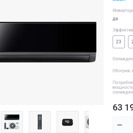
Инвертор
да
Эффектив
23
Охлажден
Обогрев, 
Потребля
мощность
охлажден
63 1