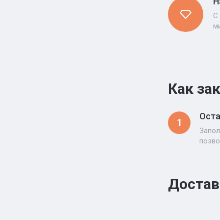
Н
С
м
Как за
Оста
1
Запол
позво
Достав