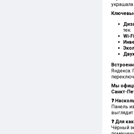
украшала 
Ключевы
Диза
тек.
Wi-F
Инв
Экол
Дву
Встроенн
Яндекса. 
переключ
Мы офици
Санкт-Пе
❓ Наскол
Панель из
выглядит
❓ Для ка
Чёрный зе
помещени