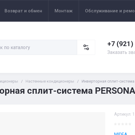
Возврат и обмен
Монтаж
Обслуживание и ремо
+7 (921)
Заказать зв
иционеры
/
Настенные кондиционеры
/
Инверторная сплит-система
орная сплит-система PERSONA 
Артикул:
1
MIDEA