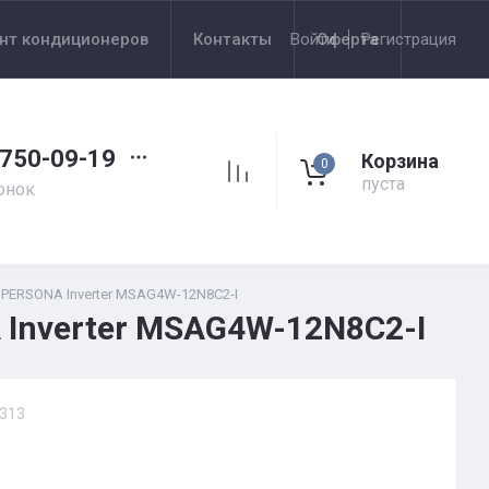
нт кондиционеров
Контакты
Войти
Оферта
Регистрация
 750-09-19
Корзина
0
пуста
онок
 PERSONA Inverter MSAG4W-12N8C2-I
Inverter MSAG4W-12N8C2-I
313