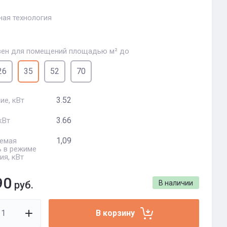
ная технология
ен для помещений площадью м² до
26
35
52
70
3.52
ие, кВт
3.66
кВт
1,09
емая
 в режиме
ия, кВт
90
руб.
В наличии
В корзину