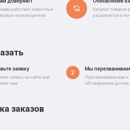
ам доверяют
Обновление к
 нами работают известные
Каталог товаров 
ировые производители
расширяется и по
казать
вьте заявку
Мы перезванивае
2
ните заявку на сайте или
Перезваниваем вам и
ните нам
обговариваем детали
ка заказов