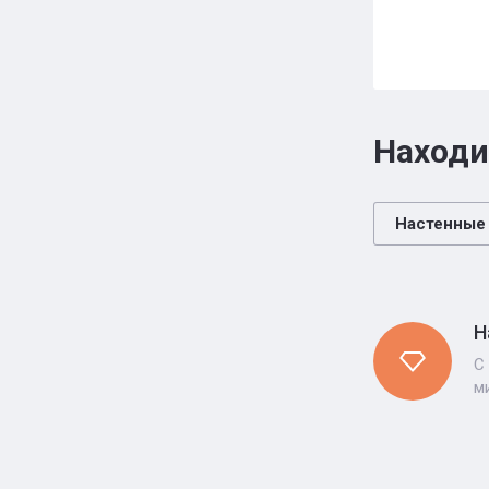
Находи
Настенные
Н
С
м