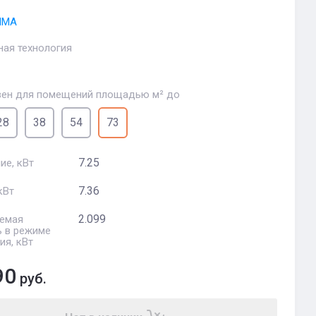
IMA
ная технология
ен для помещений площадью м² до
28
38
54
73
7.25
ие, кВт
7.36
кВт
2.099
емая
 в режиме
ия, кВт
90
руб.