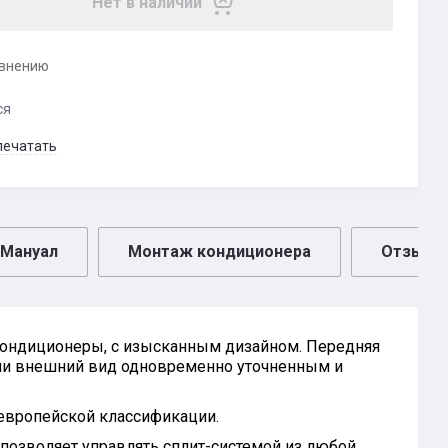
Нет в наличии
авнению
ся
печатать
Мануал
Монтаж кондиционера
Отзывы
кондиционеры, с изысканным дизайном. Передняя
и внешний вид одновременно уточненным и
европейской классификации.
 позволяет управлять сплит-системой из любой