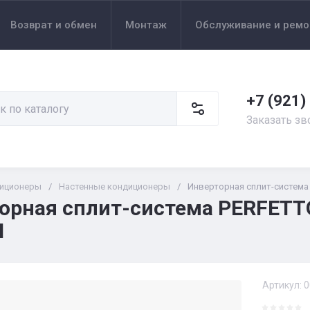
Возврат и обмен
Монтаж
Обслуживание и ремо
+7 (921)
Заказать зв
иционеры
/
Настенные кондиционеры
/
Инверторная сплит-система P
орная сплит-система PERFETTO 
N
Артикул:
0