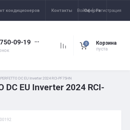
нт кондиционеров
Контакты
Войти
Оферта
Регистрация
 750-09-19
Корзина
0
пуста
онок
ERFETTO DC EU Inverter 2024 RCI-PF75HN
DC EU Inverter 2024 RCI-
00192