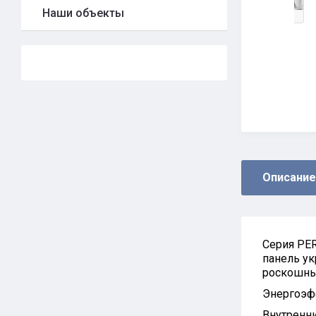
Наши объекты
Описание
Серия PE
панель у
роскошны
Энергоэфф
Внутренни