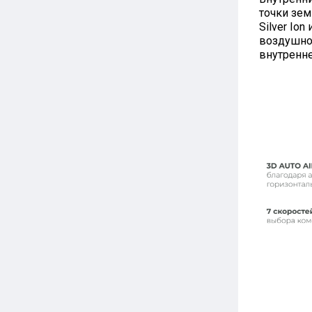
точки зем
Silver Io
воздушног
внутренне