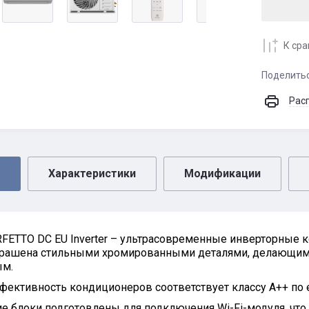
К ср
Поделить
Рас
Характеристики
Модификации
RFETTO DC EU Inverter – ультрасовременные инверторные 
крашена стильными хромированными деталями, делающим
м.
ективность кондиционеров соответствует классу А++ по 
е блоки подготовлены для подключения Wi-Fi-модуля, что