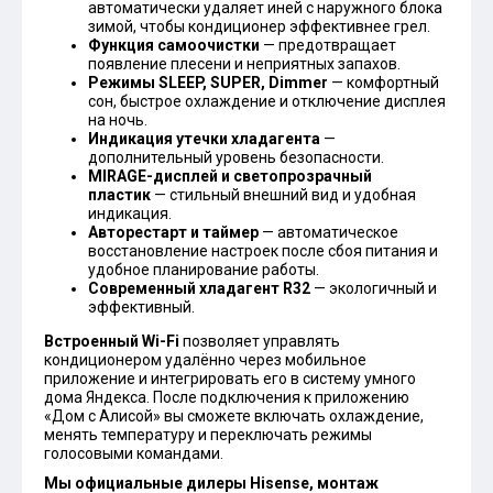
автоматически удаляет иней с наружного блока
зимой, чтобы кондиционер эффективнее грел.
Функция самоочистки
— предотвращает
появление плесени и неприятных запахов.
Режимы SLEEP, SUPER, Dimmer
— комфортный
сон, быстрое охлаждение и отключение дисплея
на ночь.
Индикация утечки хладагента
—
дополнительный уровень безопасности.
MIRAGE-дисплей и светопрозрачный
пластик
— стильный внешний вид и удобная
индикация.
Авторестарт и таймер
— автоматическое
восстановление настроек после сбоя питания и
удобное планирование работы.
Современный хладагент R32
— экологичный и
эффективный.
Встроенный Wi-Fi
позволяет управлять
кондиционером удалённо через мобильное
приложение и интегрировать его в систему умного
дома Яндекса. После подключения к приложению
«Дом с Алисой» вы сможете включать охлаждение,
менять температуру и переключать режимы
голосовыми командами.
Мы официальные дилеры Hisense, монтаж