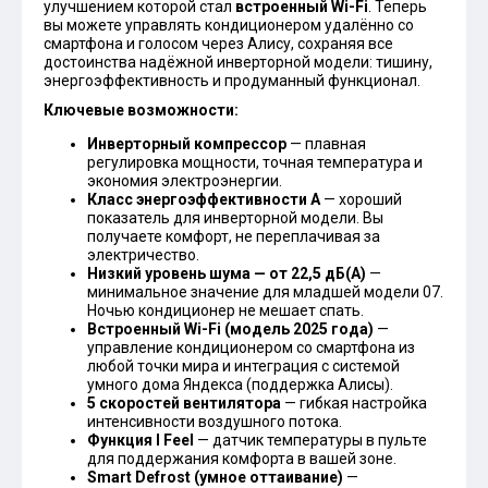
улучшением которой стал
встроенный Wi-Fi
. Теперь
вы можете управлять кондиционером удалённо со
смартфона и голосом через Алису, сохраняя все
достоинства надёжной инверторной модели: тишину,
энергоэффективность и продуманный функционал.
Ключевые возможности:
Инверторный компрессор
— плавная
регулировка мощности, точная температура и
экономия электроэнергии.
Класс энергоэффективности А
— хороший
показатель для инверторной модели. Вы
получаете комфорт, не переплачивая за
электричество.
Низкий уровень шума — от 22,5 дБ(А)
—
минимальное значение для младшей модели 07.
Ночью кондиционер не мешает спать.
Встроенный Wi-Fi (модель 2025 года)
—
управление кондиционером со смартфона из
любой точки мира и интеграция с системой
умного дома Яндекса (поддержка Алисы).
5 скоростей вентилятора
— гибкая настройка
интенсивности воздушного потока.
Функция I Feel
— датчик температуры в пульте
для поддержания комфорта в вашей зоне.
Smart Defrost (умное оттаивание)
—