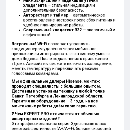
MIRAGE-дисплей и индикация утечки
хладагента
— стильная индикация и
дополнительная безопасность.
Авторестарт и таймер
— автоматическое
восстановление настроек после сбоя питания и
удобное планирование работы.
Современный хладагент R32
— экологичный и
эффективный.
Встроенный Wi-Fi
позволяет управлять
кондиционером удалённо через мобильное
приложение и интегрировать его в систему умного
дома Яндекса. После подключения к приложению
«Дом с Алисой» вы сможете включать охлаждение,
менять температуру и переключать режимы
голосовыми командами.
Мы официальные дилеры Hisense, монтаж
проводят специалисты с большим опытом.
Доставим и установим технику в любой точке
Санкт-Петербурга и Ленинградской области.
Гарантия на оборудование — 3 года, на все
монтажные работы даём свою гарантию.
❓ Чем EXPERT PRO отличается от обычных
инверторных моделей?
Это профессиональная серия. Здесь выше класс
энергоэффективности (А+/А++), больше скоростей