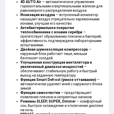
4D AUTO Air
— автоматическое управление
горизонтальными и вертикальными жалюзи для
равномерного распределения воздуха.
Ионизация воздуха
— встроенный ионизатор
насыщает воздух отрицательно заряженными
ионами, улучшая его качество.
Антибактериальное покрытие
теплообменника с ионами серебра
—
препятствует образованию плесени и бактерий,
эффективность подтверждена лабораторными
испытаниями.
Двойная шумоизоляция компрессора
—
наружный блок работает тише, меньше
беспокоит соседей.
Улучшенная конструкция вентилятора и
увеличенный диапазон мощностей
—
обеспечивают стабильную работу и быстрый
выход на заданную температуру.
Функция Smart Defrost (умное оттаивание)
—
автоматически удаляет иней с наружного блока
зимой.
Функция самоочистки
— предотвращает
появление плесени и неприятных запахов.
Режимы SLEEP, SUPER, Dimmer
— комфортный
сон, быстрое охлаждение и отключение дисплея
на ночь.