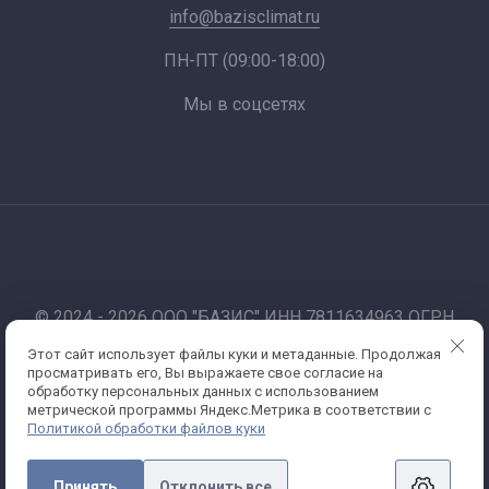
info@bazisclimat.ru
ПН-ПТ (09:00-18:00)
Мы в соцсетях
© 2024 - 2026 ООО "БАЗИС" ИНН 7811634963 ОГРН
1177847012067
Этот сайт использует файлы куки и метаданные. Продолжая
Работаем по 44-фз и 223-фз. Санкт-Петербург
просматривать его, Вы выражаете свое согласие на
Политика конфиденциальности
обработку персональных данных с использованием
метрической программы Яндекс.Метрика в соответствии с
Политикой обработки файлов куки
Принять
Отклонить все