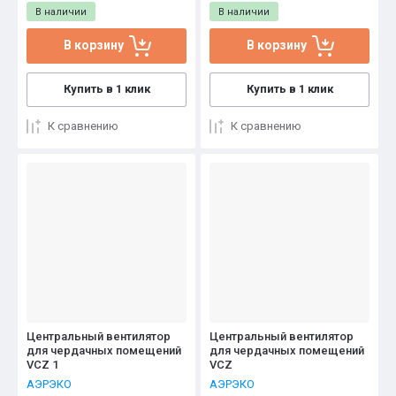
В наличии
В наличии
В корзину
В корзину
Купить в 1 клик
Купить в 1 клик
К сравнению
К сравнению
Центральный вентилятор
Центральный вентилятор
для чердачных помещений
для чердачных помещений
VCZ 1
VCZ
АЭРЭКО
АЭРЭКО