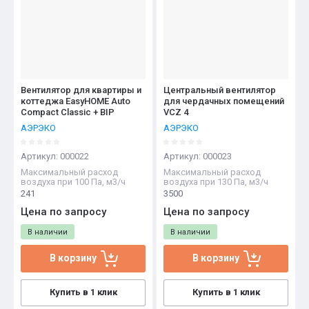
Название - А-Я
Вентилятор для квартиры и
Центральный вентилятор
коттеджа EasyHOME Auto
для чердачных помещений
Compact Classic + BIP
VCZ 4
АЭРЭКО
АЭРЭКО
Артикул:
000022
Артикул:
000023
Максимальный расход
Максимальный расход
воздуха при 100 Па, м3/ч
воздуха при 130 Па, м3/ч
241
3500
Цена по запросу
Цена по запросу
В наличии
В наличии
В корзину
В корзину
Купить в 1 клик
Купить в 1 клик