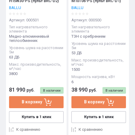
H15W30-PS (пульт BRC-D2)
M10T06-PS (пульт BRC-D1)
BALLU
BALLU
Артикул:
000501
Артикул:
000500
Тип нагревательного
Тип нагревательного
элемента
элемента
Медно-алюминиевый
ТЭН с оребрением
теплообменник
Уровень шума на расстоянии
Уровень шума на расстоянии
5м
5м
53 ДБ
63 ДБ
Макс. производительность,
Макс. производительность,
м³/час
м³/час
1500
3800
Мощность нагрева, кВт
6
81 990
38 990
руб.
руб.
В наличии
В наличии
В корзину
В корзину
Купить в 1 клик
Купить в 1 клик
К сравнению
К сравнению