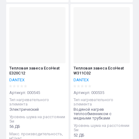
Тепловая завеса EcoHeat
Тепловая завеса EcoHeat
E320C12
W311C02
DANTEX
DANTEX
Артикул:
000545
Артикул:
000535
Тип нагревательного
Тип нагревательного
элемента
элемента
Электрический
Водяной нагрев
теплообменником с
Уровень шума на расстоянии
медными трубками
5м
Уровень шума на расстоянии
56 ДБ
5м
Макс. производительность,
52 ДБ
м³/час