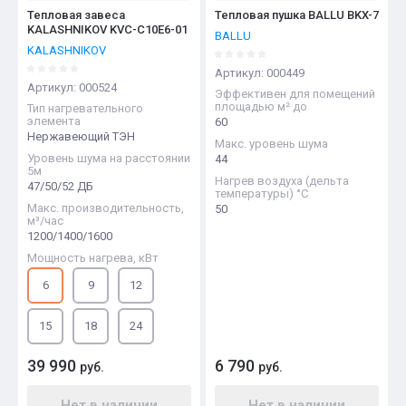
Тепловая завеса
Тепловая пушка BALLU BKX-7
KALASHNIKOV KVС-C10E6-01
BALLU
KALASHNIKOV
Артикул:
000449
Артикул:
000524
Эффективен для помещений
площадью м² до
Тип нагревательного
элемента
60
Нержавеющий ТЭН
Макс. уровень шума
Уровень шума на расстоянии
44
5м
Нагрев воздуха (дельта
47/50/52 ДБ
температуры) °С
Макс. производительность,
50
м³/час
1200/1400/1600
Мощность нагрева, кВт
6
9
12
15
18
24
39 990
6 790
руб.
руб.
Нет в наличии
Нет в наличии