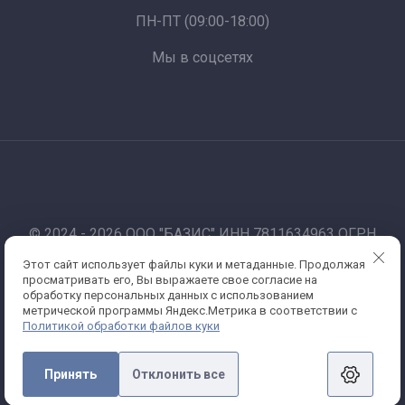
ПН-ПТ (09:00-18:00)
Мы в соцсетях
© 2024 - 2026 ООО "БАЗИС" ИНН 7811634963 ОГРН
1177847012067
Этот сайт использует файлы куки и метаданные. Продолжая
Работаем по 44-фз и 223-фз. Санкт-Петербург
просматривать его, Вы выражаете свое согласие на
Политика конфиденциальности
обработку персональных данных с использованием
метрической программы Яндекс.Метрика в соответствии с
Политикой обработки файлов куки
Принять
Отклонить все