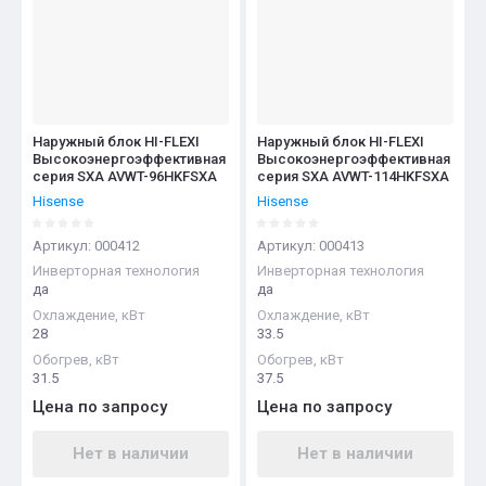
Название - А-Я
Наружный блок HI-FLEXI
Наружный блок HI-FLEXI
Высокоэнергоэффективная
Высокоэнергоэффективная
серия SXA AVWT-96HKFSXA
серия SXA AVWT-114HKFSXA
Hisense
Hisense
Артикул:
000412
Артикул:
000413
Инверторная технология
Инверторная технология
да
да
Охлаждение, кВт
Охлаждение, кВт
28
33.5
Обогрев, кВт
Обогрев, кВт
31.5
37.5
Цена по запросу
Цена по запросу
Нет в наличии
Нет в наличии